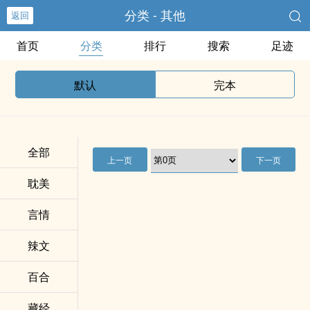
分类 - 其他
返回
首页
分类
排行
搜索
足迹
默认
完本
全部
上一页
下一页
耽美
言情
辣文
百合
藏经