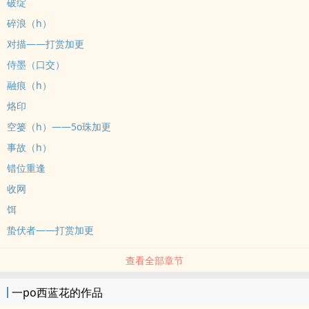
破绽
碎浪（h）
对描——打赏加更
侍墨（口交）
融痕（h）
烙印
空篓（h）——5o珠加更
事故（h）
错位重逢
收网
饵
蛰伏者——打赏加更
查看全部章节
一po西蓝花的作品