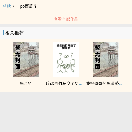
错映
/
一po西蓝花
查看全部作品
相关推荐
黑金链
暗恋的竹马交了男朋友（bg，弯掰直，1v2）
我把哥哥的黑道势力睡了