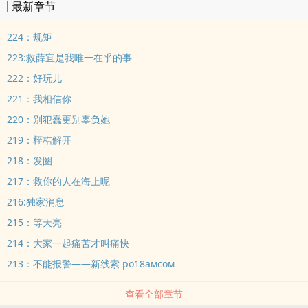
最新章节
224：规矩
223:救薛宜是我唯一在乎的事
222：好玩儿
221：我相信你
220：别犯蠢更别辜负她
219：桎梏解开
218：发圈
217：救你的人在海上呢
216:独家消息
215：等天亮
214：大家一起痛苦才叫痛快
213：不能报警——新线索 po18aмcoм
查看全部章节