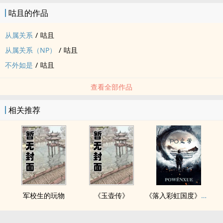
咕且的作品
从属关系
/
咕且
从属关系（NP）
/
咕且
不外如是
/
咕且
查看全部作品
相关推荐
军校生的玩物
《玉壶传》
《落入彩虹国度》穿越+西幻+言情