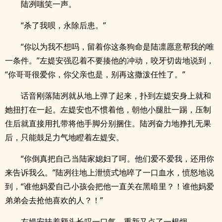
陆冽嗤笑一声。
“杀了我呗，永除后患。”
“你以为我不想吗，留着你这条狗命是陆凛愿意帮我的唯
一条件。”左媞安强忍着不要揍他的冲动，咬牙切齿地说到，
“你哥哥很爱你，你父亲也是，别再这撒泼任性了。”
话音刚落陆冽就从地上弹了起来，扑到左媞安身上就和
她扭打在一起。左媞安也不惯着他，朝他小腿肚一踢，压制
住后就直接用扎带将他手脚分别捆住。陆冽奋力地挣扎无果
后，只能鼓足力气地瞪着左媞安。
“你倒真把自己当陆家媳妇了呵。他们爱不爱我，还用你
来告诉我么。”陆冽往地上泄愤式地啐了一口血水，愤怒地说
到，“谁他妈爱自己小孩会把他一直关在黑暗里？！谁他妈爱
弟弟会去抢他喜欢的人？！”
左媞安扶着额头长叹一口气，重新又点了一根烟。