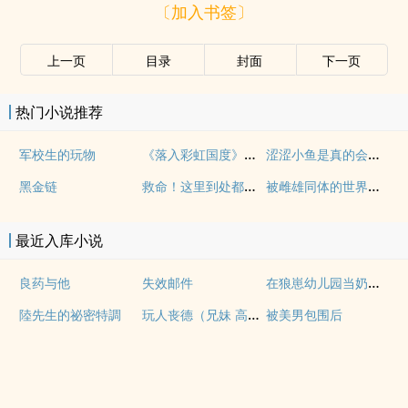
〔加入书签〕
上一页
目录
封面
下一页
热门小说推荐
《落入彩虹国度》穿越+西幻+言情
涩涩小鱼是真的会被干透
军校生的玩物
救命！这里到处都是阴暗批（西幻NPH）
被雌雄同体的世界爆炒了（玄幻nph）
黑金链
最近入库小说
在狼崽幼儿园当奶爸的日常
良药与他
失效邮件
玩人丧德（兄妹 高H）
陸先生的祕密特調
被美男包围后