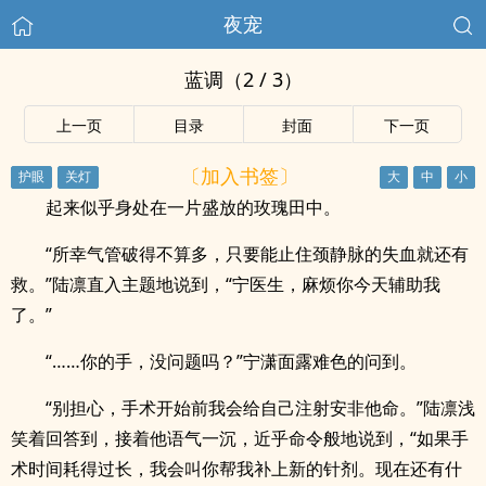
夜宠
蓝调（2 / 3）
上一页
目录
封面
下一页
〔加入书签〕
起来似乎身处在一片盛放的玫瑰田中。
“所幸气管破得不算多，只要能止住颈静脉的失血就还有
救。”陆凛直入主题地说到，“宁医生，麻烦你今天辅助我
了。”
“……你的手，没问题吗？”宁潇面露难色的问到。
“别担心，手术开始前我会给自己注射安非他命。”陆凛浅
笑着回答到，接着他语气一沉，近乎命令般地说到，“如果手
术时间耗得过长，我会叫你帮我补上新的针剂。现在还有什