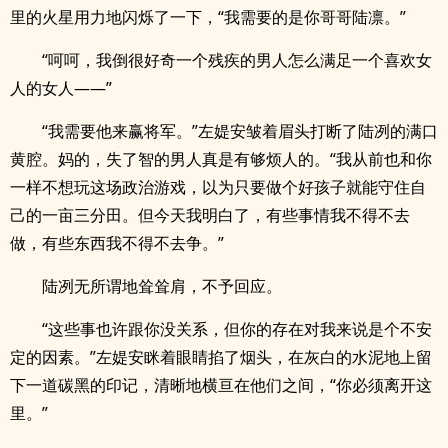
里的火星用力地闪烁了一下，“我需要的是你哥哥陆凛。”
“呵呵，我倒很好奇一个残疾的男人怎么满足一个喜欢女
人的女人——”
“我需要他来赢将军。”左媞安皱着眉头打断了陆冽的满口
黄腔。妈的，失了智的男人真是有够烦人的。“我从前也和你
一样不想玩这场政治游戏，以为只要做个好孩子就能守住自
己的一亩三分田。但今天我明白了，有些事情我不得不去
做，有些东西我不得不去争。”
陆冽无所谓地耸耸肩，不予回应。
“这些事也许跟你没关系，但你的存在对我来说是个不安
定的因素。”左媞安眯着眼睛掐了烟头，在灰白的水泥地上留
下一道碳黑的印记，清晰地横亘在他们之间，“你必须离开这
里。”