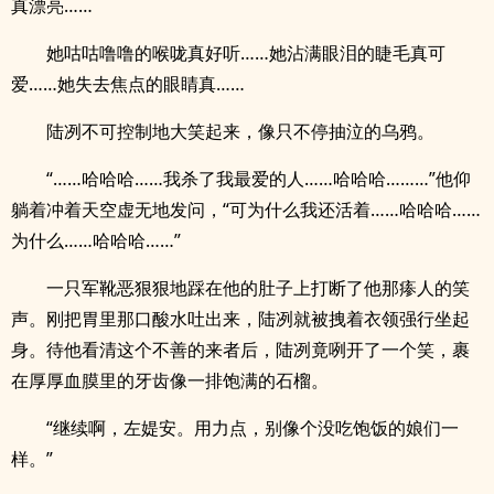
真漂亮……
她咕咕噜噜的喉咙真好听……她沾满眼泪的睫毛真可
爱……她失去焦点的眼睛真……
陆冽不可控制地大笑起来，像只不停抽泣的乌鸦。
“……哈哈哈……我杀了我最爱的人……哈哈哈………”他仰
躺着冲着天空虚无地发问，“可为什么我还活着……哈哈哈……
为什么……哈哈哈……”
一只军靴恶狠狠地踩在他的肚子上打断了他那瘆人的笑
声。刚把胃里那口酸水吐出来，陆冽就被拽着衣领强行坐起
身。待他看清这个不善的来者后，陆冽竟咧开了一个笑，裹
在厚厚血膜里的牙齿像一排饱满的石榴。
“继续啊，左媞安。用力点，别像个没吃饱饭的娘们一
样。”