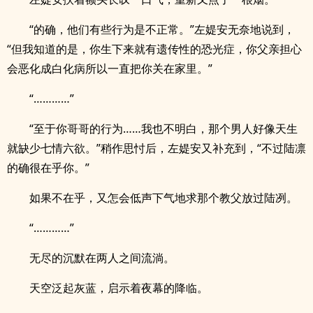
“的确，他们有些行为是不正常。”左媞安无奈地说到，
“但我知道的是，你生下来就有遗传性的恐光症，你父亲担心
会恶化成白化病所以一直把你关在家里。”
“…………”
“至于你哥哥的行为……我也不明白，那个男人好像天生
就缺少七情六欲。”稍作思忖后，左媞安又补充到，“不过陆凛
的确很在乎你。”
如果不在乎，又怎会低声下气地求那个教父放过陆冽。
“…………”
无尽的沉默在两人之间流淌。
天空泛起灰蓝，启示着夜幕的降临。