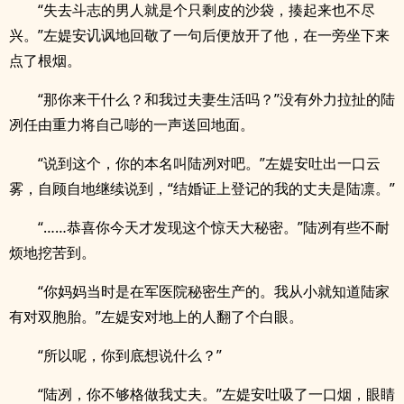
“失去斗志的男人就是个只剩皮的沙袋，揍起来也不尽
兴。”左媞安讥讽地回敬了一句后便放开了他，在一旁坐下来
点了根烟。
“那你来干什么？和我过夫妻生活吗？”没有外力拉扯的陆
冽任由重力将自己嘭的一声送回地面。
“说到这个，你的本名叫陆冽对吧。”左媞安吐出一口云
雾，自顾自地继续说到，“结婚证上登记的我的丈夫是陆凛。”
“……恭喜你今天才发现这个惊天大秘密。”陆冽有些不耐
烦地挖苦到。
“你妈妈当时是在军医院秘密生产的。我从小就知道陆家
有对双胞胎。”左媞安对地上的人翻了个白眼。
“所以呢，你到底想说什么？”
“陆冽，你不够格做我丈夫。”左媞安吐吸了一口烟，眼睛