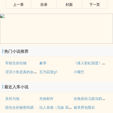
上一章
目录
封面
下一页
x
热门小说推荐
《落入彩虹国度》穿越+西幻+言情
军校生的玩物
豢养
涩涩小鱼是真的会被干透
互为囚宠g1
小哑巴
最近入库小说
在狼崽幼儿园当奶爸的日常
良药与他
失效邮件
玩人丧德（兄妹 高H）
陸先生的祕密特調
被美男包围后