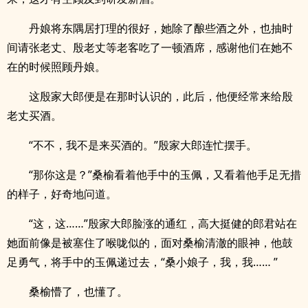
丹娘将东隅居打理的很好，她除了酿些酒之外，也抽时
间请张老丈、殷老丈等老客吃了一顿酒席，感谢他们在她不
在的时候照顾丹娘。
这殷家大郎便是在那时认识的，此后，他便经常来给殷
老丈买酒。
“不不，我不是来买酒的。”殷家大郎连忙摆手。
“那你这是？”桑榆看着他手中的玉佩，又看着他手足无措
的样子，好奇地问道。
“这，这……”殷家大郎脸涨的通红，高大挺健的郎君站在
她面前像是被塞住了喉咙似的，面对桑榆清澈的眼神，他鼓
足勇气，将手中的玉佩递过去，“桑小娘子，我，我…… ”
桑榆懵了，也懂了。