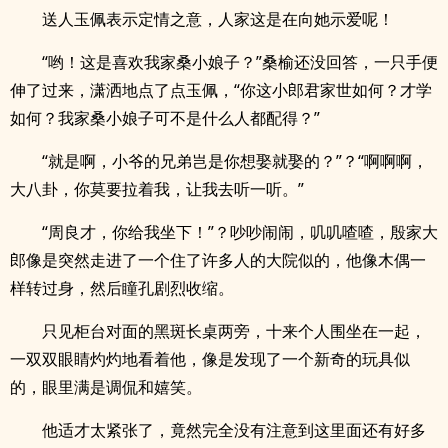
送人玉佩表示定情之意，人家这是在向她示爱呢！
“哟！这是喜欢我家桑小娘子？”桑榆还没回答，一只手便
伸了过来，潇洒地点了点玉佩，“你这小郎君家世如何？才学
如何？我家桑小娘子可不是什么人都配得？”
“就是啊，小爷的兄弟岂是你想娶就娶的？”？“啊啊啊，
大八卦，你莫要拉着我，让我去听一听。”
“周良才，你给我坐下！”？吵吵闹闹，叽叽喳喳，殷家大
郎像是突然走进了一个住了许多人的大院似的，他像木偶一
样转过身，然后瞳孔剧烈收缩。
只见柜台对面的黑斑长桌两旁，十来个人围坐在一起，
一双双眼睛灼灼地看着他，像是发现了一个新奇的玩具似
的，眼里满是调侃和嬉笑。
他适才太紧张了，竟然完全没有注意到这里面还有好多