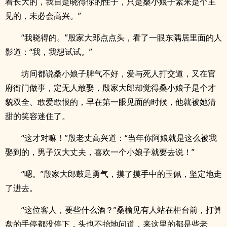
着长大的，我自是晓得你的性子，只是桑小娘子素来是个主
见的，未必会高兴。”
“我晓得的。”殷家大郎点点头，看了一眼东隅居里面的人
影道：“我，我想试试。”
坊间都说桑小娘子脾气不好，爱与死人打交道，又在官
府衙门做事，定无人敢娶，殷家大郎却觉得桑小娘子是个才
貌双全、敢爱敢恨的，早在第一眼见面的时候，他就被她清
甜的笑容迷住了。
“这才对嘛！”殷老丈高兴道：“当年你阿娘就是这么被我
娶到的，男子汉大丈夫，喜欢一个小娘子就要去说！”
“嗯。”殷家大郎鼓足勇气，摸了摸手中的玉佩，坚定地走
了进去。
“这位客人，要些什么酒？”桑榆见有人站在柜台前，打算
盘的手停都没停下，头也不抬地问道，来这里的都是些老