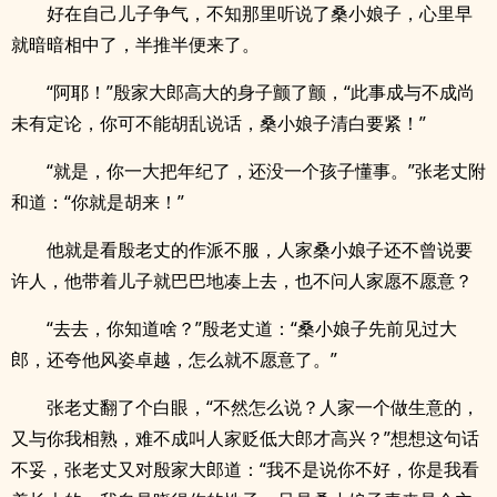
好在自己儿子争气，不知那里听说了桑小娘子，心里早
就暗暗相中了，半推半便来了。
“阿耶！”殷家大郎高大的身子颤了颤，“此事成与不成尚
未有定论，你可不能胡乱说话，桑小娘子清白要紧！”
“就是，你一大把年纪了，还没一个孩子懂事。”张老丈附
和道：“你就是胡来！”
他就是看殷老丈的作派不服，人家桑小娘子还不曾说要
许人，他带着儿子就巴巴地凑上去，也不问人家愿不愿意？
“去去，你知道啥？”殷老丈道：“桑小娘子先前见过大
郎，还夸他风姿卓越，怎么就不愿意了。”
张老丈翻了个白眼，“不然怎么说？人家一个做生意的，
又与你我相熟，难不成叫人家贬低大郎才高兴？”想想这句话
不妥，张老丈又对殷家大郎道：“我不是说你不好，你是我看