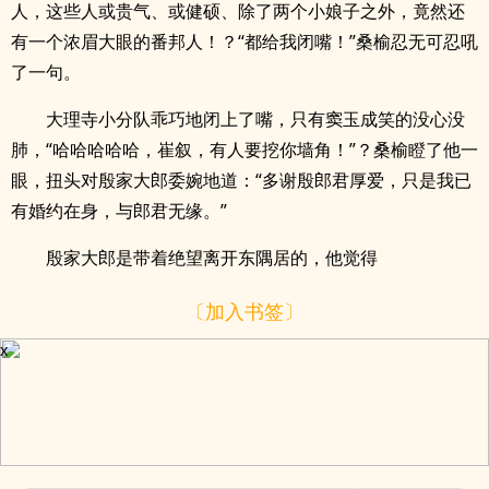
人，这些人或贵气、或健硕、除了两个小娘子之外，竟然还
有一个浓眉大眼的番邦人！？“都给我闭嘴！”桑榆忍无可忍吼
了一句。
大理寺小分队乖巧地闭上了嘴，只有窦玉成笑的没心没
肺，“哈哈哈哈哈，崔叙，有人要挖你墙角！”？桑榆瞪了他一
眼，扭头对殷家大郎委婉地道：“多谢殷郎君厚爱，只是我已
有婚约在身，与郎君无缘。”
殷家大郎是带着绝望离开东隅居的，他觉得
〔加入书签〕
x