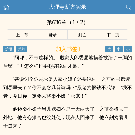
大理寺断案实录
第636章（1 / 2）
上一章
目录
封面
下一页
〔加入书签〕
“阿耶，不带这样的。”殷家大郎委屈地摸着被踹了一脚的
后臀，“再怎么样也要想好说词才是。”
“甚说词？你去求娶人家小娘子还要说词，之前的书都读
到哪里去了？你不会念几首诗吗？”殷老丈恨铁不成钢，“我不
管，今日你一定要去将桑小娘子求来！”
他馋桑小娘子当儿媳妇不是一天两天了，之前桑榆去了
外地，他有心撮合也没处使，现在人回来了，他立刻拎着儿
子过来了。