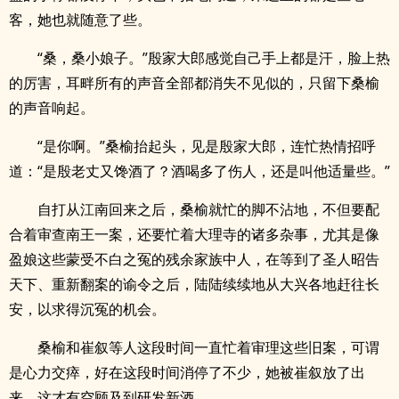
客，她也就随意了些。
“桑，桑小娘子。”殷家大郎感觉自己手上都是汗，脸上热
的厉害，耳畔所有的声音全部都消失不见似的，只留下桑榆
的声音响起。
“是你啊。”桑榆抬起头，见是殷家大郎，连忙热情招呼
道：“是殷老丈又馋酒了？酒喝多了伤人，还是叫他适量些。”
自打从江南回来之后，桑榆就忙的脚不沾地，不但要配
合着审查南王一案，还要忙着大理寺的诸多杂事，尤其是像
盈娘这些蒙受不白之冤的残余家族中人，在等到了圣人昭告
天下、重新翻案的谕令之后，陆陆续续地从大兴各地赶往长
安，以求得沉冤的机会。
桑榆和崔叙等人这段时间一直忙着审理这些旧案，可谓
是心力交瘁，好在这段时间消停了不少，她被崔叙放了出
来，这才有空顾及到研发新酒。