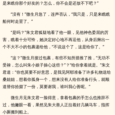
是来瞧你那个好友的？怎么，你不会是还放不下吧？”
“没有！”微生月急了，连声否认，“我只是，只是来瞧瞧
船何时走罢了。”
“是吗？”朱文君狐疑地看了他一眼，见他神色委屈的厉
害，瞧着十分可怜，她决定好心地不再逗他，从身后揪出一
个不大不小的包裹递给他，“不说这个了，这是给你了。”
“这？”微生月接过包裹，有些不知所措推了推，“无功不
受禄，怎么叫朱小娘子操心这些？”？“给你拿着就是。”朱文
君道：“你也莫要不好意思，是我见阿耶准备了许多礼物送给
桑姐姐，想着你孤身一个，想来没有人给你准备行头，就顺
道替你拾掇了一份，莫要谢我，谁叫我心善呢。”
微生月见朱文君一脸得意，拿着包裹的手怎么也推辞不
过，他撇眼一看，果然见朱大善人正拉着好几辆马车，指挥
小厮搬到船上。