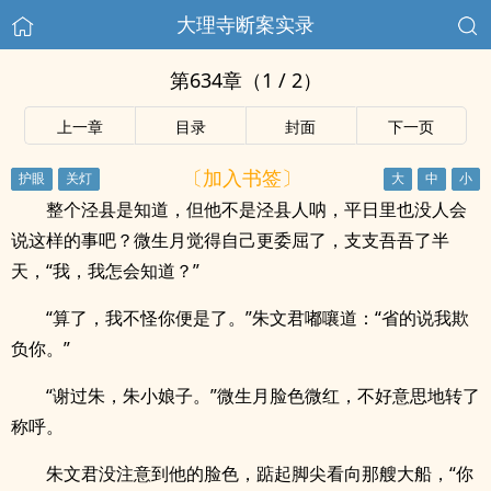
大理寺断案实录
第634章（1 / 2）
上一章
目录
封面
下一页
〔加入书签〕
整个泾县是知道，但他不是泾县人呐，平日里也没人会
说这样的事吧？微生月觉得自己更委屈了，支支吾吾了半
天，“我，我怎会知道？”
“算了，我不怪你便是了。”朱文君嘟嚷道：“省的说我欺
负你。”
“谢过朱，朱小娘子。”微生月脸色微红，不好意思地转了
称呼。
朱文君没注意到他的脸色，踮起脚尖看向那艘大船，“你