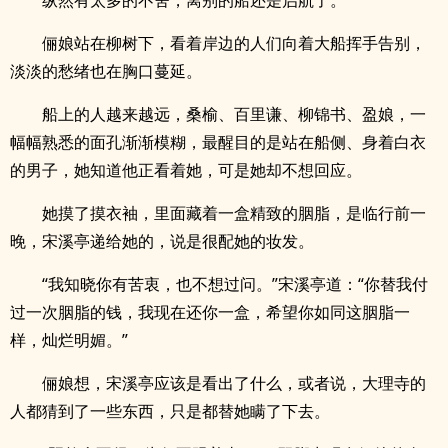
纵然有太多的不舍，离别的船还是启航了。
俪娘站在柳树下，看着岸边的人们向着大船挥手告别，
淡淡的愁绪也在胸口蔓延。
船上的人越来越远，桑榆、百里谦、柳锦书、盈娘，一
幅幅熟悉的面孔渐渐模糊，最醒目的是站在船侧、身着白衣
的男子，她知道他正看着她，可是她却不想回应。
她摸了摸衣袖，里面藏着一盒精致的胭脂，是临行前一
晚，宋溪亭递给她的，说是很配她的妆发。
“我知晓你有苦衷，也不想过问。”宋溪亭道：“你替我付
过一次胭脂的钱，我现在还你一盒，希望你如同这胭脂一
样，灿烂明媚。”
俪娘想，宋溪亭应该是看出了什么，或者说，大理寺的
人都猜到了一些东西，只是都替她瞒了下去。