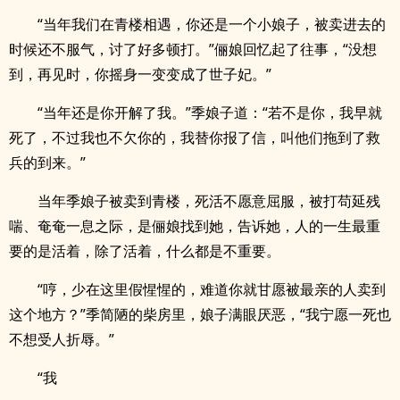
“当年我们在青楼相遇，你还是一个小娘子，被卖进去的
时候还不服气，讨了好多顿打。”俪娘回忆起了往事，“没想
到，再见时，你摇身一变变成了世子妃。”
“当年还是你开解了我。”季娘子道：“若不是你，我早就
死了，不过我也不欠你的，我替你报了信，叫他们拖到了救
兵的到来。”
当年季娘子被卖到青楼，死活不愿意屈服，被打苟延残
喘、奄奄一息之际，是俪娘找到她，告诉她，人的一生最重
要的是活着，除了活着，什么都是不重要。
“哼，少在这里假惺惺的，难道你就甘愿被最亲的人卖到
这个地方？”季简陋的柴房里，娘子满眼厌恶，“我宁愿一死也
不想受人折辱。”
“我