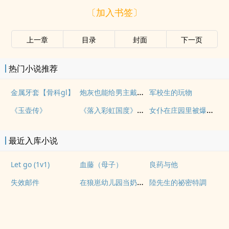
〔加入书签〕
上一章
目录
封面
下一页
热门小说推荐
炮灰也能给男主戴绿帽吗(NP)
金属牙套【骨科gl】
军校生的玩物
《落入彩虹国度》穿越+西幻+言情
女仆在庄园里被爆操（上位者nph，欧式）
《玉壶传》
最近入库小说
Let go (1v1)
血藤（母子）
良药与他
在狼崽幼儿园当奶爸的日常
失效邮件
陸先生的祕密特調