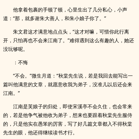
他拿着包裹的手顿了顿，心里生出了几分私心，小声
道：“那，就多谢朱大善人，和朱小娘子你了。”
朱文君这才满意地点点头，“这才对嘛，可惜你此行离
开，只怕再也不会来江南了。”难得遇到这么有趣的人，她还
没玩够呢。
：不悔
“不会。”微生月道：“秋棠先生说，若是我回去能写出一
篇叫他满意的文章，就愿意收我为弟子，没准儿以后还会来
江南。”
江南是芙娘子的归处，即使宋溪亭不会久住，也会常来
的，若是他争气被他收为弟子，想来也要跟着秋棠先生服侍
的，只是他实在愚笨的厉害，写了好几篇文章都入不得秋棠
先生的眼，他还得继续读书才行。