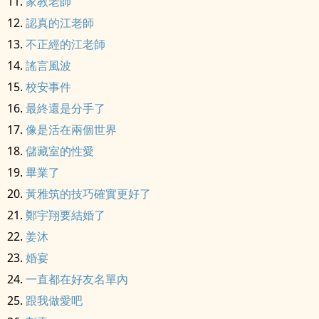
家教老師
認真的江老師
不正經的江老師
謠言風波
校安事件
最終還是分手了
像是活在兩個世界
儲藏室的性愛
畢業了
黃雅筑的技巧確實更好了
鄭宇翔要結婚了
姜沐
婚宴
一直都在好友名單內
跟我做愛吧