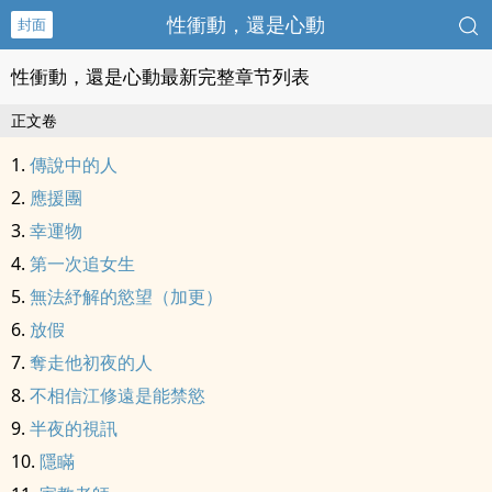
性衝動，還是心動
封面
性衝動，還是心動最新完整章节列表
正文卷
傳說中的人
應援團
幸運物
第一次追女生
無法紓解的慾望（加更）
放假
奪走他初夜的人
不相信江修遠是能禁慾
半夜的視訊
隱瞞