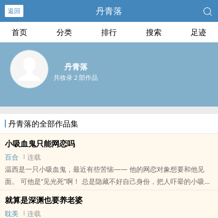
丹青落
返回
首页
分类
排行
搜索
足迹
丹青落
共收录 2 部作品
丹青落的全部作品集
小吸血鬼只能网恋吗
百合
连载
温西是一只小吸血鬼，最近有些苦恼—— 他的网恋对象想要和他见
面。 可他是“见光死”啊！ 总是隐藏不好自己身份，把人吓晕的小吸血
鬼缓缓去世。 温西不想辜负这么好的人，故意歪曲抹黑自己。 ..
就算是深渊也要养老婆
本站提示：各位书友要是觉得《小吸血鬼只能网恋吗》还不错的话请
耽美
连载
不要忘记向您QQ群和微博里的朋友推荐哦！