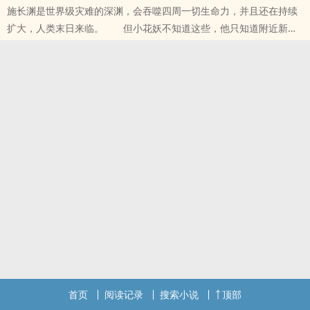
施长渊是世界级灾难的深渊，会吞噬四周一切生命力，并且还在持续
扩大，人类末日来临。 但小花妖不知道这些，他只知道附近新搬
来了个邻居，看起有些吓人，他的人类朋友们都连夜迁空了城。
本站提示：各位书友要是觉得《就算是深渊也要养老婆》还不错的话
请不要忘记向您QQ群和微博里的朋友推荐哦！
首页
阅读记录
搜索小说
顶部